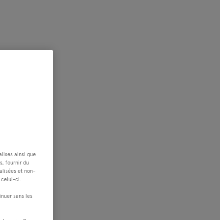
alises ainsi que
s, fournir du
alisées et non-
celui-ci.
inuer sans les