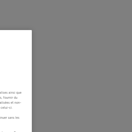
alises ainsi que
s, fournir du
alisées et non-
celui-ci.
inuer sans les