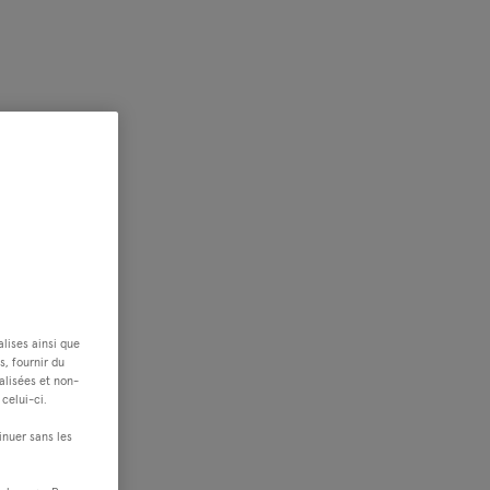
alises ainsi que
s, fournir du
alisées et non-
celui-ci.
inuer sans les