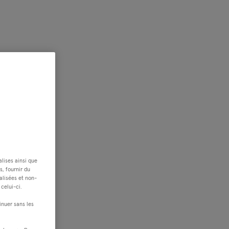
alises ainsi que
s, fournir du
alisées et non-
celui-ci.
inuer sans les